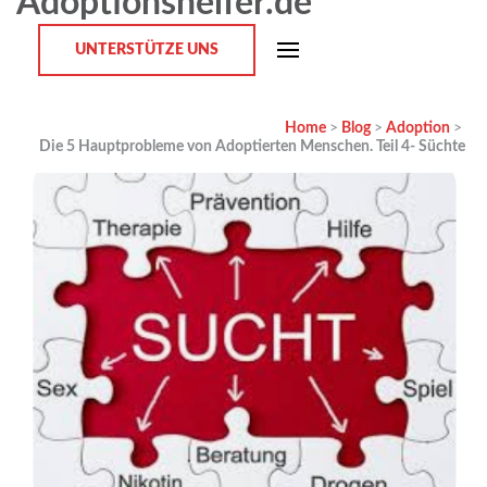
Adoptionshelfer.de
UNTERSTÜTZE UNS
Home
>
Blog
>
Adoption
>
Die 5 Hauptprobleme von Adoptierten Menschen. Teil 4- Süchte