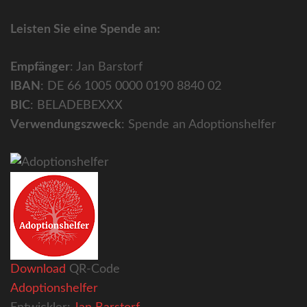
Leisten Sie eine Spende an:
Empfänger
: Jan Barstorf
IBAN
: DE 66 1005 0000 0190 8840 02
BIC
: BELADEBEXXX
Verwendungszweck
: Spende an Adoptionshelfer
Download
QR-Code
Adoptionshelfer