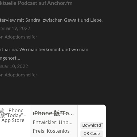
ktuelle Podcast auf Anchor.fm
nterview mit Sandra: zwischen Gewalt und Liebe.
ebruar 19, 2022
on Adoptionshelfer
atharina: Wo man herkommt und wo man
ingehört…
anuar 10, 2022
on Adoptionshelfer
iPhone 版“Today” - App Store
Entwickler:
Unbekannt
Download
Preis:
Kostenlos
QR-Code