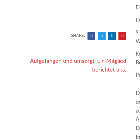
D
F
S
SHARE:
W
K
Aufgefangen und umsorgt. Ein Mitglied
B
berichtet uns.
P
D
d
z
A
D
I