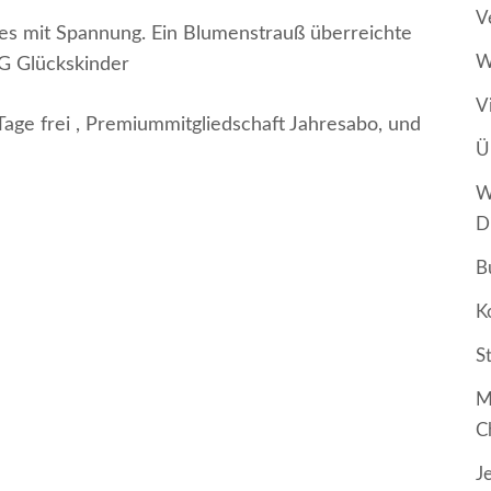
V
 es mit Spannung. Ein Blumenstrauß überreichte
W
HG Glückskinder
V
Tage frei , Premiummitgliedschaft Jahresabo, und
Ü
W
D
B
K
S
M
C
J