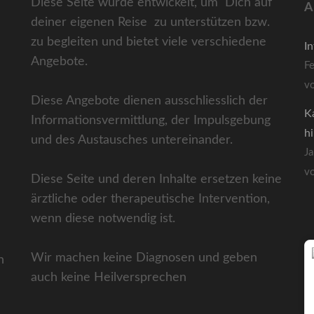
Diese Seite wurde entwickelt, um Dich auf
A
deiner eigenen Reise zu unterstützen bzw.
zu begleiten und bietet viele verschiedene
I
Angebote.
F
v
Diese Angebote dienen ausschliesslich der
K
Informationsvermittlung, der Impulsgebung
h
und des Austausches untereinander.
J
v
Diese Seite und deren Inhalte ersetzen keine
ärztliche oder therapeutische Intervention,
wenn diese notwendig ist.
Wir machen keine Diagnosen und geben
n
auch keine Heilversprechen