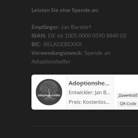
Leisten Sie eine Spende an:
Empfänger
: Jan Barstorf
IBAN
: DE 66 1005 0000 0190 8840 02
BIC
: BELADEBEXXX
Verwendungszweck
: Spende an
Adoptionshelfer
Adoptionshelfer
Entwickler:
Jan Barstorf
Download
Preis:
Kostenlos
QR-Code