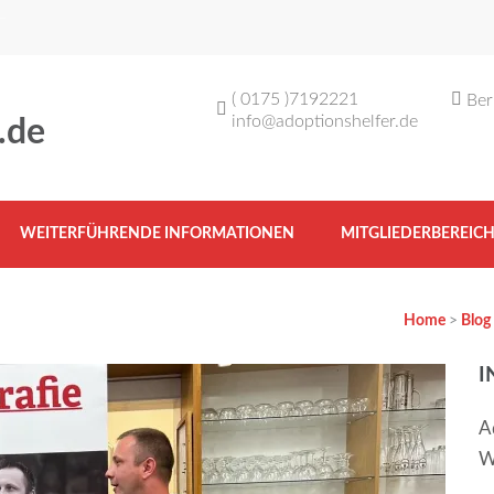
( 0175 )7192221
Ber
info@adoptionshelfer.de
.de
WEITERFÜHRENDE INFORMATIONEN
MITGLIEDERBEREIC
Home
>
Blog
I
A
W