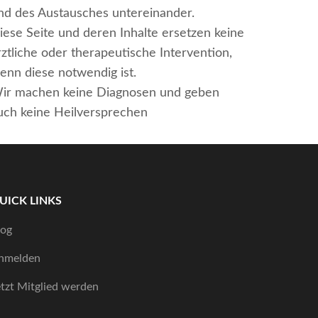
nd des Austausches untereinander.
iese Seite und deren Inhalte ersetzen keine
rztliche oder therapeutische Intervention,
enn diese notwendig ist.
ir machen keine Diagnosen und geben
uch keine Heilversprechen
UICK LINKS
log
nmelden
etzt Mitglied werden