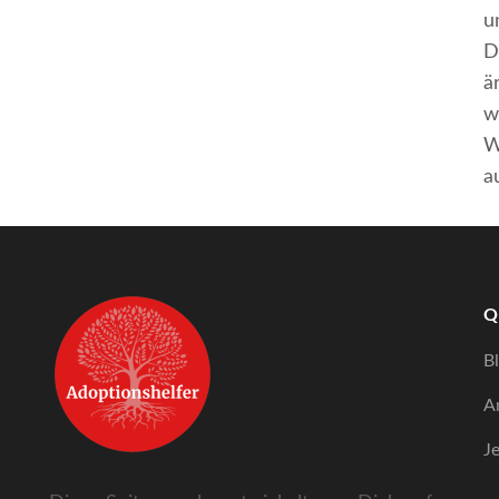
u
D
ä
w
W
a
Q
B
A
J