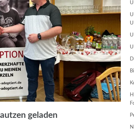
U
U
U
U
U
D
B
K
H
F
Bautzen geladen
P
N