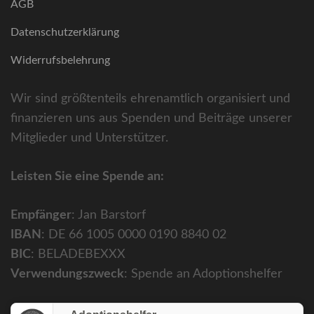
AGB
Datenschutzerklärung
Widerrufsbelehrung
Wir sind größtenteils ehrenamtlich organisiert und
finanzieren uns aus Spenden und Beiträge unserer
Mitglieder und Unterstützer.
Leisten Sie eine Spende an:
Empfänger
: Jan Barstorf
IBAN
: DE 66 1005 0000 0190 8840 02
BIC
: BELADEBEXXX
Verwendungszweck
: Spende an Adoptionshelfer