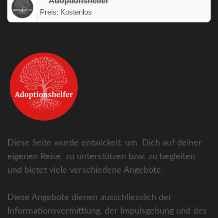
Adoptionshelfer
Preis:
Kostenlos
Diese Seite wurde entwickelt, um Dich auf deiner
eigenen Reise zu unterstützen bzw. zu begleiten
und bietet viele verschiedene Angebote.
Diese Angebote dienen ausschliesslich der
Informationsvermittlung, der Impulsgebung und des