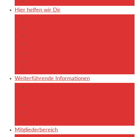
Kontakt
Hier helfen wir Dir
Forum ( NEU )
Persönliche Betreuung durch unser Team
Notfalltelefon
Verwandtensuche Datenbank
Webinare & Meetings
Video-Kurse & Video-Seminare
Übersetzungs- & Archivdienst
Weiterführende Informationen
Diese Therapeuten & Coaches empfehlen
wir…
Buchempfehlungen zum Thema Adoption
Kontaktadressen
Stichwortverzeichnis
Mitgliederbereich