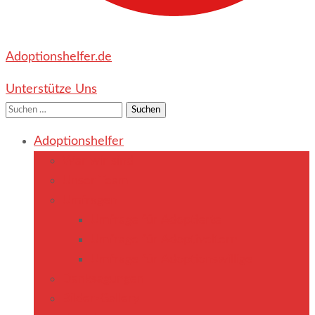
Adoptionshelfer.de
Unterstütze Uns
Suchen
nach:
Adoptionshelfer
Wer wir sind
Unser Team
Umfragen
Umfrage für Adoptierte
Umfrage für Adoptiveltern
Umfrage für Adoptionswillige
Danksagungen
Bilder-Gallery