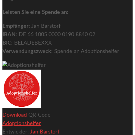
Leisten Sie eine Spende an:
Empfänger
: Jan Barstorf
IBAN
: DE 66 1005 0000 0190 8840 02
BIC
: BELADEBEXXX
Verwendungszweck
: Spende an Adoptionshelfer
Download
QR-Code
Adoptionshelfer
Entwickler:
Jan Barstorf