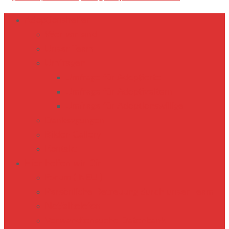
Adoptionshelfer
Wer wir sind
Unser Team
Umfragen
Umfrage für Adoptierte
Umfrage für Adoptiveltern
Umfrage für Adoptionswillige
Danksagungen
Bilder-Gallery
Kontakt
Hier helfen wir Dir
Forum ( NEU )
Persönliche Betreuung durch unser Team
Notfalltelefon
Verwandtensuche Datenbank