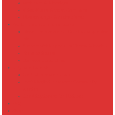
Webinare & Meetings
Video-Kurse & Video-Seminare
Übersetzungs- & Archivdienst
Weiterführende Informationen
Diese Therapeuten & Coaches empfehlen
wir…
Buchempfehlungen zum Thema Adoption
Kontaktadressen
Stichwortverzeichnis
Mitgliederbereich
Chat mit anderen Usern
Jetzt Mitglied in unserer Community
werden
Der Adoptionshelfer-Podcast
FAQ
Shop