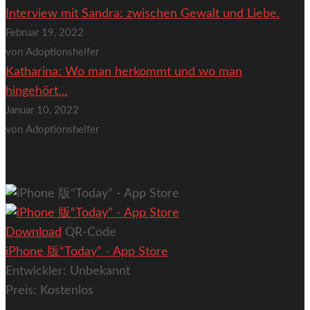
Interview mit Sandra: zwischen Gewalt und Liebe.
Februar 19, 2022
von Adoptionshelfer
Katharina: Wo man herkommt und wo man
hingehört…
Januar 10, 2022
von Adoptionshelfer
Download
QR-Code
iPhone 版“Today” - App Store
Entwickler:
Unbekannt
Preis:
Kostenlos