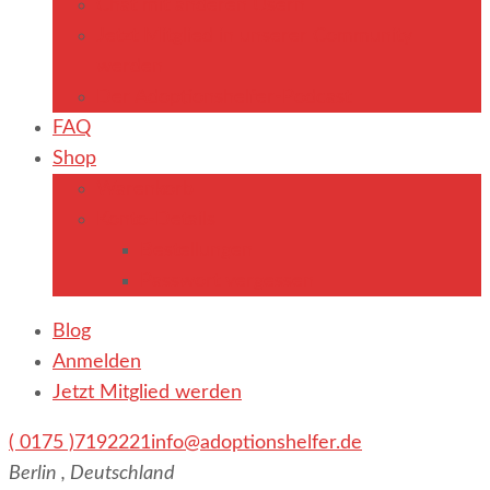
Chat mit anderen Usern
Jetzt Mitglied in unserer Community
werden
Der Adoptionshelfer-Podcast
FAQ
Shop
Warenkorb
Konto-Details
Bestellungen
Passwort vergessen
Blog
Anmelden
Jetzt Mitglied werden
( 0175 )7192221
info@adoptionshelfer.de
Berlin , Deutschland