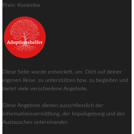
Preis:
Kostenlos
Diese Seite wurde entwickelt, um Dich auf deiner
eigenen Reise zu unterstützen bzw. zu begleiten und
bietet viele verschiedene Angebote.
Diese Angebote dienen ausschliesslich der
Informationsvermittlung, der Impulsgebung und des
Austausches untereinander.