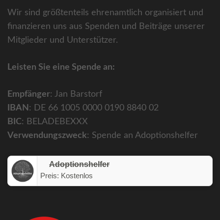
Wir sind größtenteils ehrenamtlich organisiert und
finanzieren uns aus Spenden und Beiträge unserer
Mitglieder und Unterstützer.
Leisten Sie eine Spende an:
Empfänger
: Jan Barstorf
IBAN
: DE 66 1005 0000 0190 8840 02
BIC
: BELADEBEXXX
Verwendungszweck
: Spende an Adoptionshelfer
Adoptionshelfer
Preis:
Kostenlos