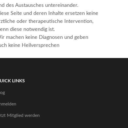
nd des Austausches untereinander.
iese Seite und deren Inhalte ersetzen keine
rztliche oder therapeutische Intervention,
enn diese notwendig ist.
ir machen keine Diagnosen und geben
uch keine Heilversprechen
UICK LINKS
log
nmelden
etzt Mitglied werden