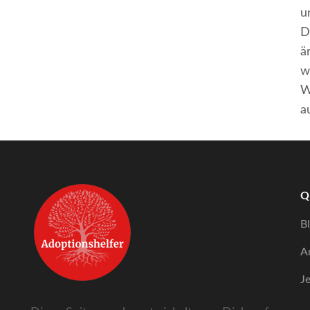
u
D
ä
w
W
a
Q
B
A
J