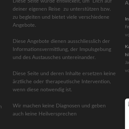
Diese Seite wurde entwickelt, um Dich auf
A
deiner eigenen Reise zu unterstützen bzw.
zu begleiten und bietet viele verschiedene
I
Angebote.
F
v
Diese Angebote dienen ausschliesslich der
K
Informationsvermittlung, der Impulsgebung
h
und des Austausches untereinander.
J
v
Diese Seite und deren Inhalte ersetzen keine
ärztliche oder therapeutische Intervention,
wenn diese notwendig ist.
Wir machen keine Diagnosen und geben
n
auch keine Heilversprechen