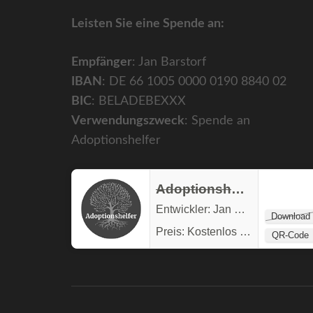
Leisten Sie eine Spende an:
Empfänger
: Jan Barstorf
IBAN
: DE 66 1005 0000 0190 8840 02
BIC
: BELADEBEXXX
Verwendungszweck
: Spende an
Adoptionshelfer
Adoptionshelfer
Entwickler:
Jan Barstorf
Download
Preis:
Kostenlos
QR-Code