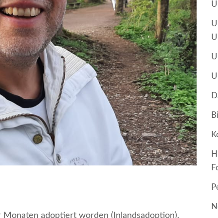
U
U
U
U
U
D
B
K
H
F
P
N
er Monaten adoptiert worden (Inlandsadoption).