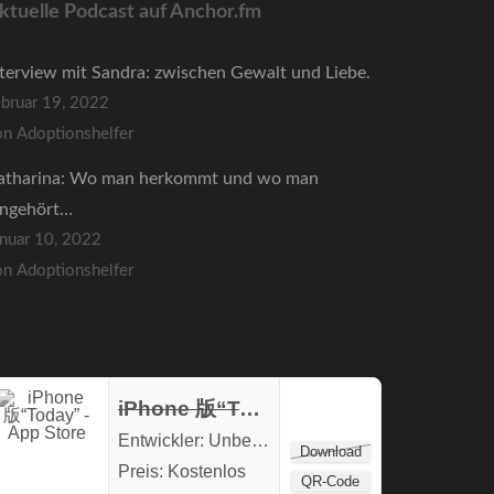
ktuelle Podcast auf Anchor.fm
nterview mit Sandra: zwischen Gewalt und Liebe.
ebruar 19, 2022
on Adoptionshelfer
atharina: Wo man herkommt und wo man
ingehört…
anuar 10, 2022
on Adoptionshelfer
iPhone 版“Today” - App Store
Entwickler:
Unbekannt
Download
Preis:
Kostenlos
QR-Code