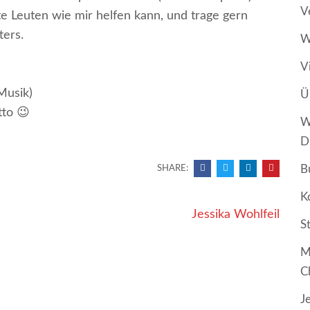
V
te Leuten wie mir helfen kann, und trage gern
ters.
W
V
Musik)
Ü
tto 😉
W
D
B
SHARE:
K
Jessika Wohlfeil
S
M
C
J