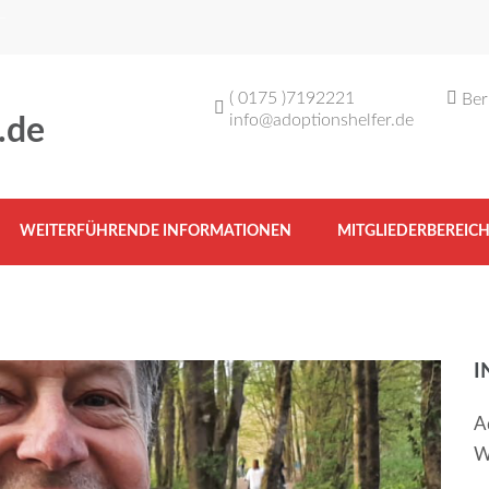
( 0175 )7192221
Ber
info@adoptionshelfer.de
.de
WEITERFÜHRENDE INFORMATIONEN
MITGLIEDERBEREIC
I
A
W