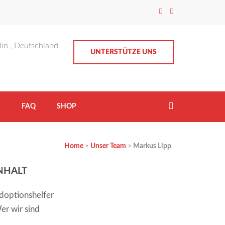
lin , Deutschland
UNTERSTÜTZE UNS
H
FAQ
SHOP
Home
>
Unser Team
>
Markus Lipp
NHALT
doptionshelfer
er wir sind