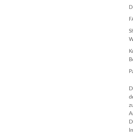
D
F
S
W
K
B
P
D
d
z
A
D
I