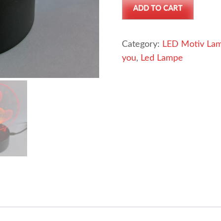
ADD TO CART
you-
Led
Lampe
Category:
LED Motiv La
aus
you
,
Led Lampe
Acryl
Glas
quantity