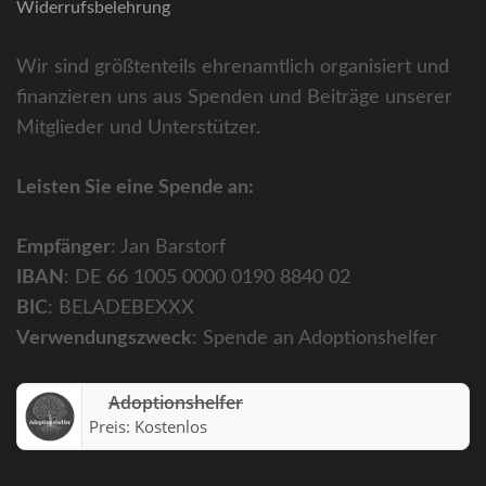
Widerrufsbelehrung
Wir sind größtenteils ehrenamtlich organisiert und
finanzieren uns aus Spenden und Beiträge unserer
Mitglieder und Unterstützer.
Leisten Sie eine Spende an:
Empfänger
: Jan Barstorf
IBAN
: DE 66 1005 0000 0190 8840 02
BIC
: BELADEBEXXX
Verwendungszweck
: Spende an Adoptionshelfer
Adoptionshelfer
Preis:
Kostenlos