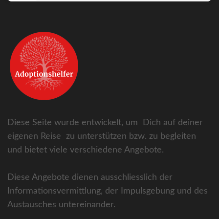
Diese Seite wurde entwickelt, um Dich auf deiner
eigenen Reise zu unterstützen bzw. zu begleiten
und bietet viele verschiedene Angebote.
Diese Angebote dienen ausschliesslich der
Informationsvermittlung, der Impulsgebung und des
Austausches untereinander.