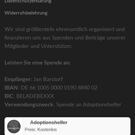
Datenschutzerklärung
Widerrufsbelehrung
Wir sind größtenteils ehrenamtlich organisiert und
finanzieren uns aus Spenden und Beiträge unserer
Mitglieder und Unterstützer.
Leisten Sie eine Spende an:
Empfänger
: Jan Barstorf
IBAN
: DE 66 1005 0000 0190 8840 02
BIC
: BELADEBEXXX
Verwendungszweck
: Spende an Adoptionshelfer
Adoptionshelfer
Preis:
Kostenlos