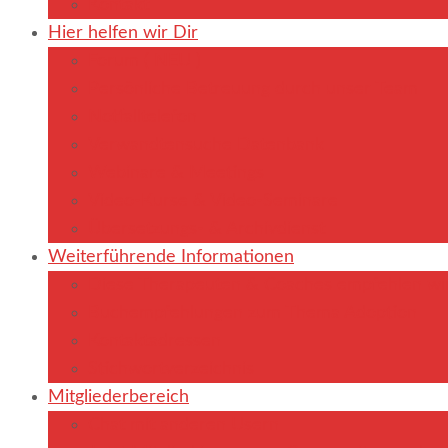
Kontakt
Hier helfen wir Dir
Forum ( NEU )
Persönliche Betreuung durch unser Team
Notfalltelefon
Verwandtensuche Datenbank
Webinare & Meetings
Video-Kurse & Video-Seminare
Übersetzungs- & Archivdienst
Weiterführende Informationen
Diese Therapeuten & Coaches empfehlen wi
Buchempfehlungen zum Thema Adoption
Kontaktadressen
Stichwortverzeichnis
Mitgliederbereich
Chat mit anderen Usern