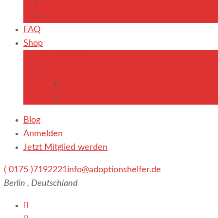
Jetzt Mitglied in unserer Community werden
Der Adoptionshelfer-Podcast
FAQ
Shop
Warenkorb
Konto-Details
Bestellungen
Passwort vergessen
Blog
Anmelden
Jetzt Mitglied werden
( 0175 )7192221
info@adoptionshelfer.de
Berlin , Deutschland