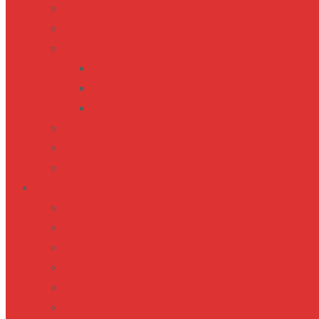
Wer wir sind
Unser Team
Umfragen
Umfrage für Adoptierte
Umfrage für Adoptiveltern
Umfrage für Adoptionswillige
Danksagungen
Bilder-Gallery
Kontakt
Hier helfen wir Dir
Forum ( NEU )
Persönliche Betreuung durch unser Team
Notfalltelefon
Verwandtensuche Datenbank
Webinare & Meetings
Video-Kurse & Video-Seminare