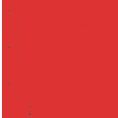
Übersetzungs- & Archivdienst
Weiterführende Informationen
Diese Therapeuten & Coaches empfehlen wi
Buchempfehlungen zum Thema Adoption
Kontaktadressen
Stichwortverzeichnis
Mitgliederbereich
Chat mit anderen Usern
Jetzt Mitglied in unserer Community werden
Der Adoptionshelfer-Podcast
FAQ
Shop
Warenkorb
Konto-Details
Bestellungen
Passwort vergessen