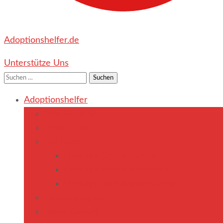
Adoptionshelfer.de
Unterstütze Uns
Suchen
nach:
Adoptionshelfer
Wer wir sind
Unser Team
Umfragen
Umfrage für Adoptierte
Umfrage für Adoptiveltern
Umfrage für Adoptionswillige
Danksagungen
Bilder-Gallery