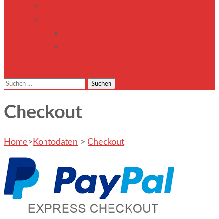
Warenkorb
Konto-Details
Bestellungen
Passwort vergessen
Suchen
nach:
Checkout
Home
>
Kontodaten
>
Checkout