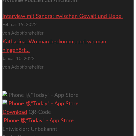
Aktuelle Podcast auf Anchor.fm
Interview mit Sandra: zwischen Gewalt und Liebe.
Februar 19, 2022
von Adoptionshelfer
Katharina: Wo man herkommt und wo man
hingehört…
Januar 10, 2022
von Adoptionshelfer
Download
QR-Code
iPhone 版“Today” - App Store
Entwickler:
Unbekannt