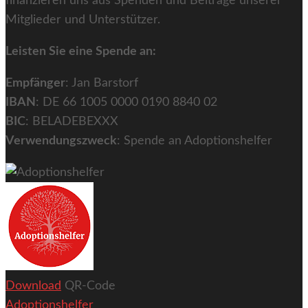
finanzieren uns aus Spenden und Beiträge unserer
Mitglieder und Unterstützer.
Leisten Sie eine Spende an:
Empfänger
: Jan Barstorf
IBAN
: DE 66 1005 0000 0190 8840 02
BIC
: BELADEBEXXX
Verwendungszweck
: Spende an Adoptionshelfer
Download
QR-Code
Adoptionshelfer