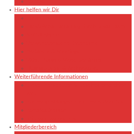
Kontakt
Hier helfen wir Dir
Forum ( NEU )
Persönliche Betreuung durch unser Team
Notfalltelefon
Verwandtensuche Datenbank
Webinare & Meetings
Video-Kurse & Video-Seminare
Übersetzungs- & Archivdienst
Weiterführende Informationen
Diese Therapeuten & Coaches empfehlen
wir…
Buchempfehlungen zum Thema Adoption
Kontaktadressen
Stichwortverzeichnis
Mitgliederbereich