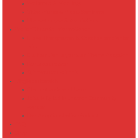
Webinare & Meetings
Video-Kurse & Video-Seminare
Übersetzungs- & Archivdienst
Weiterführende Informationen
Diese Therapeuten & Coaches empfehlen
wir…
Buchempfehlungen zum Thema Adoption
Kontaktadressen
Stichwortverzeichnis
Mitgliederbereich
Chat mit anderen Usern
Jetzt Mitglied in unserer Community
werden
Der Adoptionshelfer-Podcast
FAQ
Shop