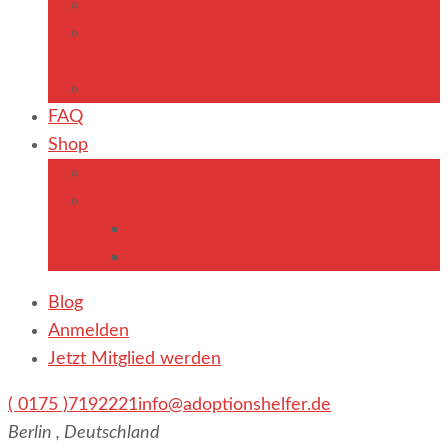
Chat mit anderen Usern
Jetzt Mitglied in unserer Community
werden
Der Adoptionshelfer-Podcast
FAQ
Shop
Warenkorb
Konto-Details
Bestellungen
Passwort vergessen
Blog
Anmelden
Jetzt Mitglied werden
( 0175 )7192221
info@adoptionshelfer.de
Berlin , Deutschland