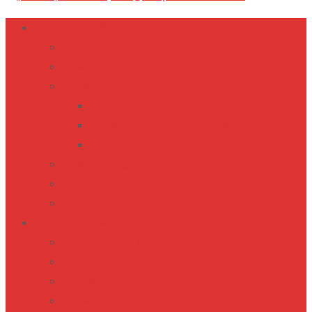
Adoptionshelfer
Wer wir sind
Unser Team
Umfragen
Umfrage für Adoptierte
Umfrage für Adoptiveltern
Umfrage für Adoptionswillige
Danksagungen
Bilder-Gallery
Kontakt
Hier helfen wir Dir
Forum ( NEU )
Persönliche Betreuung durch unser Team
Notfalltelefon
Verwandtensuche Datenbank