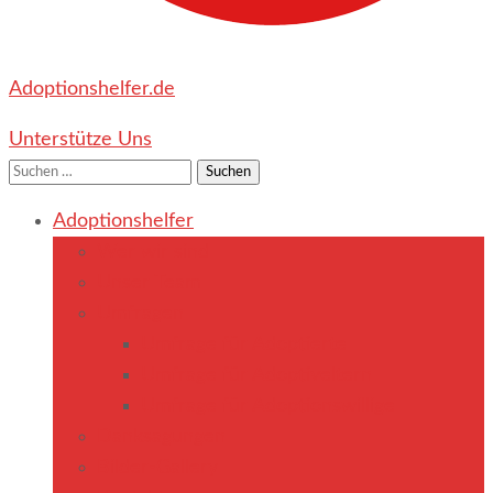
Adoptionshelfer.de
Unterstütze Uns
Suchen
nach:
Adoptionshelfer
Wer wir sind
Unser Team
Umfragen
Umfrage für Adoptierte
Umfrage für Adoptiveltern
Umfrage für Adoptionswillige
Danksagungen
Bilder-Gallery